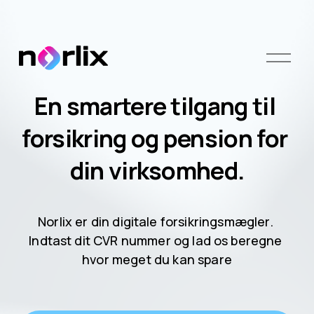
O
p
e
En smartere tilgang til 
n
M
forsikring og pension for 
e
n
u
din virksomhed.
Norlix er din digitale forsikringsmægler. 
Indtast dit CVR nummer og lad os beregne 
hvor meget du kan spare