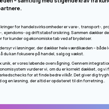
den – samtidig med stigende krav fra kund
artnere.
ikringer for handelsvirksomheder er vare-, transport-, pr
, ejendoms- og driftstabsforsikring. Sammen dækker de 
er for kunder og økonomiske tab ved afbrydelser.
dersyr vi løsninger, der dækker hele værdikæden – både lo
så du kan fokusere på handel, salg og vækst.
ix unik, er vores løbende overvågning. Gennem integratione
konomisystem vurderer vi, om du er korrekt dækket, og vi 
edschecks for at finde bedre vilkår. Det giver dig trygh
g en løsning, der altid er opdateret til din forretning..