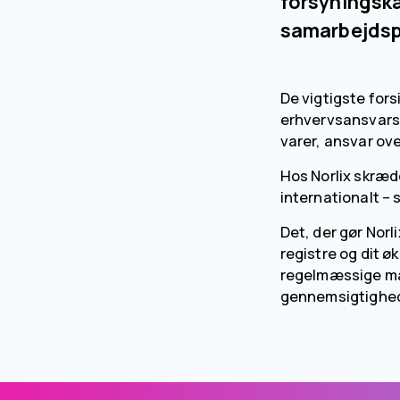
forsyningskæ
samarbejdsp
De vigtigste fors
erhvervsansvars-
varer, ansvar ov
Hos Norlix skræd
internationalt – 
Det, der gør Norl
registre og dit ø
regelmæssige mark
gennemsigtighed o