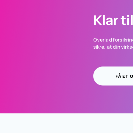
Klar t
Overlad forsikring
sikre, at din vir
FÅ ET 