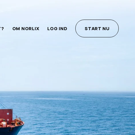
T?
OM NORLIX
LOG IND
START NU