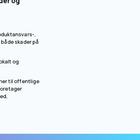
er og 
oduktansvars-, 
både skader på 
kalt og 
r til offentlige 
foretager 
ed, 