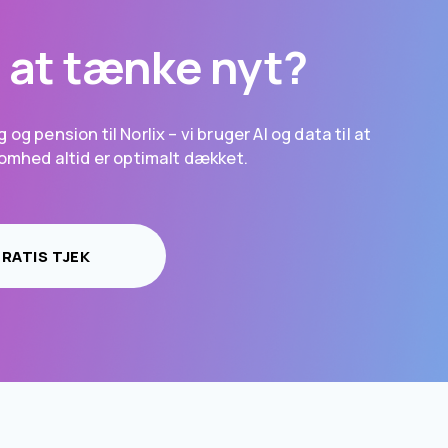
il at tænke nyt?
 og pension til Norlix – vi bruger AI og data til at 
ksomhed altid er optimalt dækket.
GRATIS TJEK