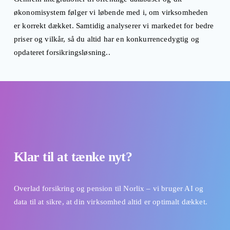
økonomisystem følger vi løbende med i, om virksomheden 
er korrekt dækket. Samtidig analyserer vi markedet for bedre 
priser og vilkår, så du altid har en konkurrencedygtig og 
opdateret forsikringsløsning..
Klar til at tænke nyt?
Overlad forsikring og pension til Norlix – vi bruger AI og 
data til at sikre, at din virksomhed altid er optimalt dækket.